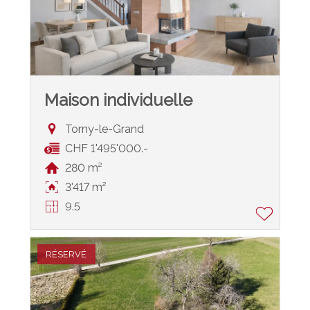
Maison individuelle
Torny-le-Grand
CHF 1'495'000.-
280 m²
3'417 m²
9.5
RÉSERVÉ