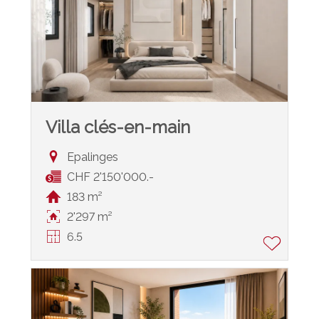
Villa clés-en-main
Epalinges
CHF 2'150'000.-
183 m²
2'297 m²
6.5