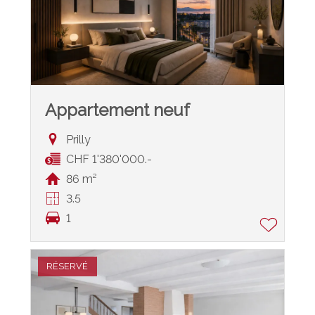
Appartement neuf
Prilly
CHF 1'380'000.-
86 m²
3.5
1
RÉSERVÉ