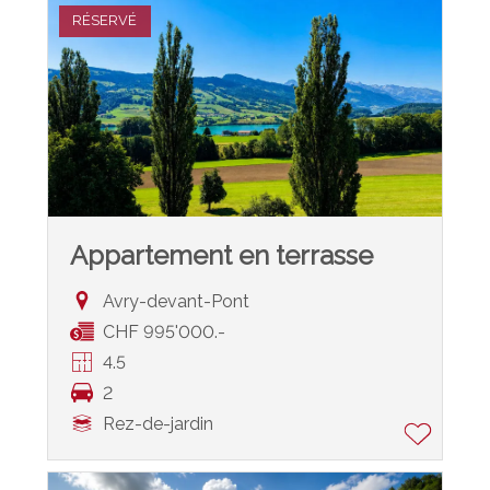
RÉSERVÉ
Appartement en terrasse
Avry-devant-Pont
CHF 995'000.-
4.5
2
Rez-de-jardin