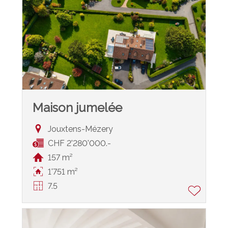
Maison jumelée
Jouxtens-Mézery
CHF 2'280'000.-
157 m²
1'751 m²
7.5