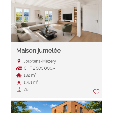
Maison jumelée
Jouxtens-Mézery
CHF 2'505'000.-
182 m²
1'751 m²
7.5