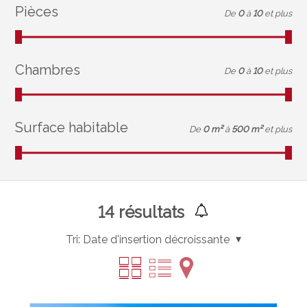
Pièces
De
0
à
10
et plus
Chambres
De
0
à
10
et plus
Surface habitable
De
0 m²
à
500 m²
et plus
14
résultats
Tri:
Date d'insertion décroissante