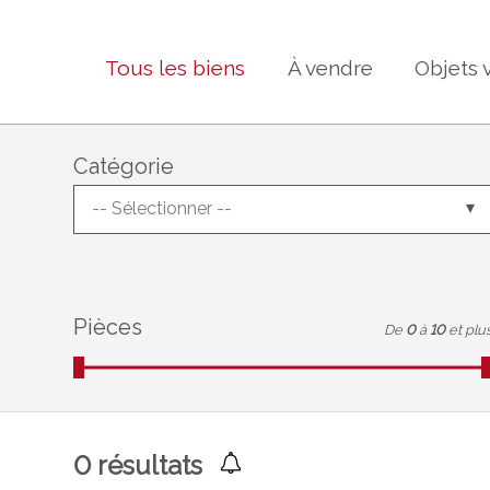
Tous les biens
À vendre
Objets 
Catégorie
-- Sélectionner --
Pièces
De
0
à
10
et plu
0
résultats