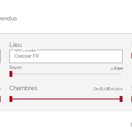
vendus
Lieu
NPA Localité
Rayon
à
0 km
Chambres
s
De
0
à
10
et plus
T