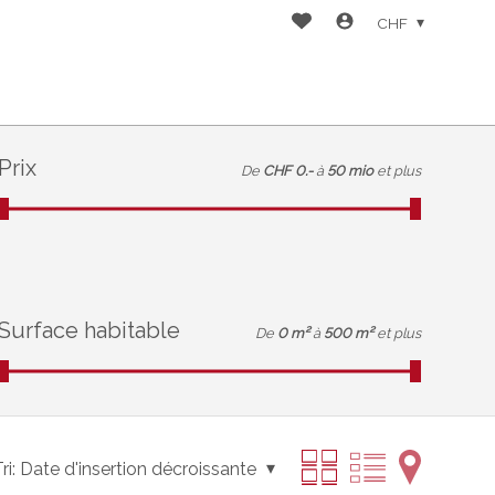
CHF
Prix
De
CHF 0.-
à
50 mio
et plus
Surface habitable
De
0 m²
à
500 m²
et plus
ri:
Date d'insertion décroissante