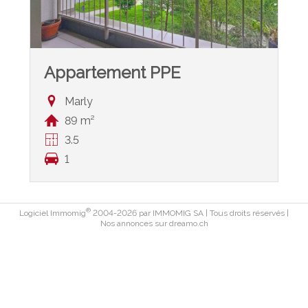
Appartement PPE
Marly
89 m²
3.5
1
®
Logiciel Immomig
2004-2026 par IMMOMIG SA | Tous droits réservés |
Nos annonces sur
dreamo.ch