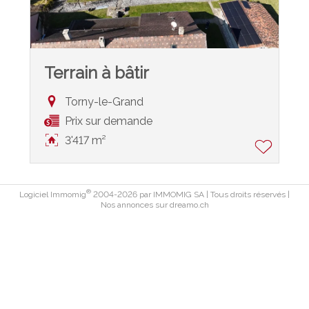
Terrain à bâtir
Torny-le-Grand
Prix sur demande
3'417 m²
®
Logiciel Immomig
2004-2026 par IMMOMIG SA | Tous droits réservés |
Nos annonces sur
dreamo.ch