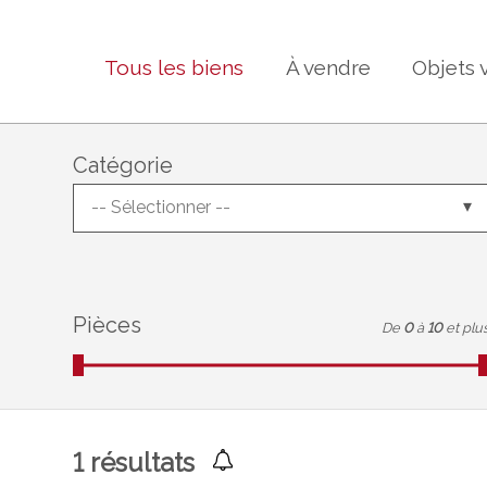
Tous les biens
À vendre
Objets 
Catégorie
-- Sélectionner --
Pièces
De
0
à
10
et plu
1
résultats