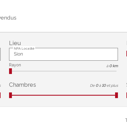
vendus
Lieu
NPA Localité
Rayon
à
0 km
Chambres
s
De
0
à
10
et plus
T