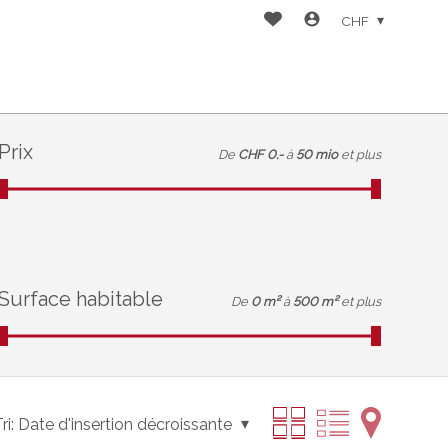
CHF
Prix
De
CHF 0.-
à
50 mio
et plus
Surface habitable
De
0 m²
à
500 m²
et plus
ri:
Date d'insertion décroissante