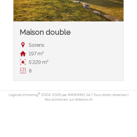
Maison double
Sorens
197 m²
5'229 m²
8
®
Logiciel Immomig
2004-2026 par IMMOMIG SA | Tous droits réservés |
Nos annonces sur
dreamo.ch