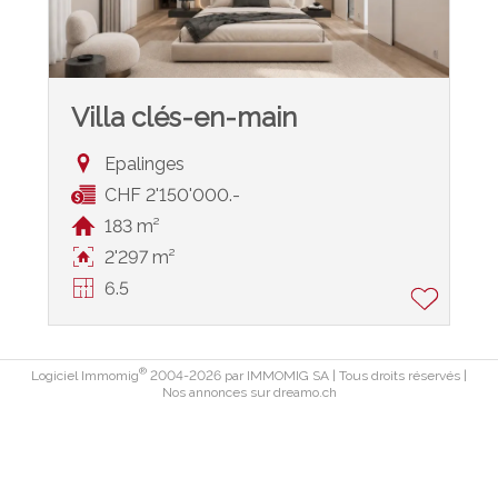
Villa clés-en-main
Epalinges
CHF 2'150'000.-
183 m²
2'297 m²
6.5
®
Logiciel Immomig
2004-2026 par IMMOMIG SA | Tous droits réservés |
Nos annonces sur
dreamo.ch