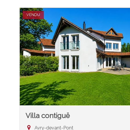
VENDU
Villa contiguë
Avry-devant-Pont