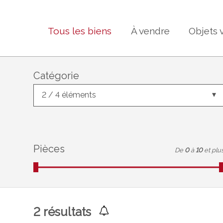
Tous les biens
À vendre
Objets 
Catégorie
2 / 4 éléments
Pièces
De
0
à
10
et plu
2
résultats