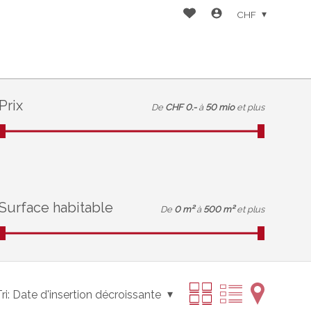
CHF
Prix
De
CHF 0.-
à
50 mio
et plus
Surface habitable
De
0 m²
à
500 m²
et plus
ri:
Date d'insertion décroissante