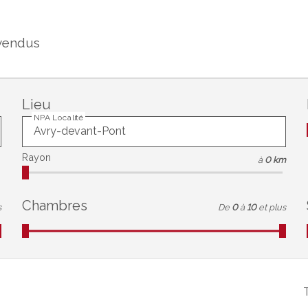
vendus
Lieu
NPA Localité
Rayon
à
0 km
Chambres
s
De
0
à
10
et plus
T