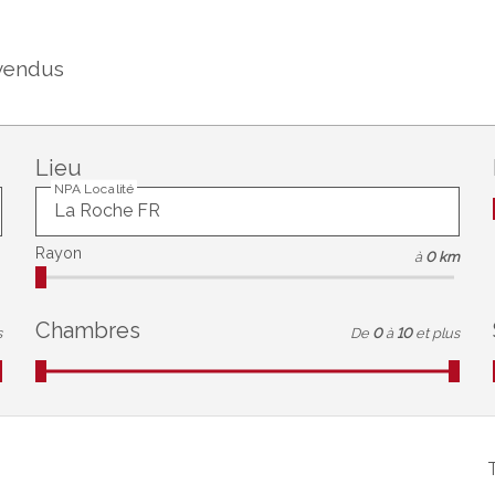
vendus
Lieu
NPA Localité
Rayon
à
0 km
Chambres
s
De
0
à
10
et plus
T