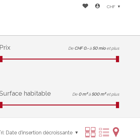
CHF
Prix
De
CHF 0.-
à
50 mio
et plus
Surface habitable
De
0 m²
à
500 m²
et plus
ri:
Date d'insertion décroissante