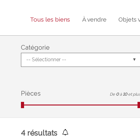
Tous les biens
À vendre
Objets 
Catégorie
-- Sélectionner --
Pièces
De
0
à
10
et plu
4
résultats