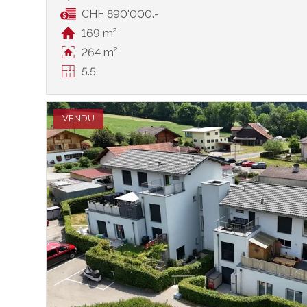
CHF 890'000.-
169 m²
264 m²
5.5
VENDU