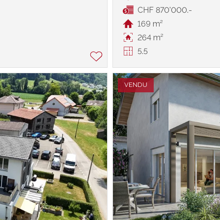
CHF 870'000.-
169 m²
264 m²
5.5
VENDU