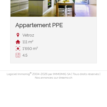
Appartement PPE
Vétroz
111 m²
1'650 m²
4.5
®
Logiciel Immomig
2004-2026 par IMMOMIG SA | Tous droits réservés |
Nos annonces sur
dreamo.ch