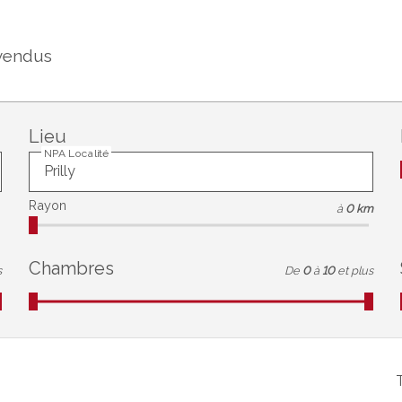
vendus
Lieu
NPA Localité
Rayon
à
0 km
Chambres
s
De
0
à
10
et plus
T