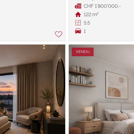
CHF 1'800'000.-
122 m²
5.5
1
VENDU