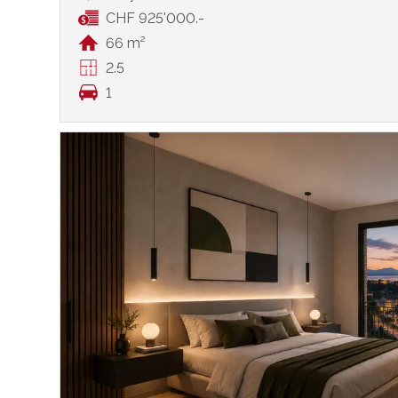
CHF 925'000.-
66 m²
2.5
1