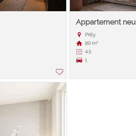
Appartement neu
Prilly
89 m²
4.5
1