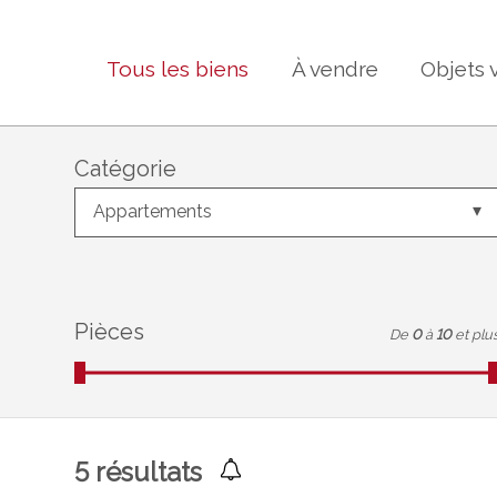
Tous les biens
À vendre
Objets 
Catégorie
Appartements
Pièces
De
0
à
10
et plu
5
résultats