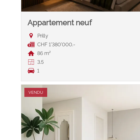
Appartement neuf
Prilly
CHF 1'380'000.-
86 m²
3.5
1
VENDU