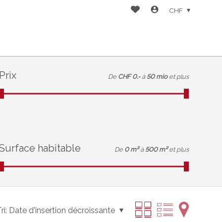
CHF
Prix
De
CHF 0.-
à
50 mio
et plus
Surface habitable
De
0 m²
à
500 m²
et plus
ri:
Date d'insertion décroissante