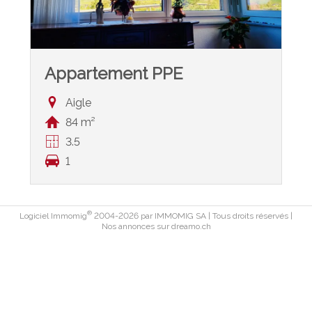
Appartement PPE
Aigle
84 m²
3.5
1
®
Logiciel Immomig
2004-2026 par IMMOMIG SA | Tous droits réservés |
Nos annonces sur
dreamo.ch