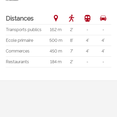
Distances
Transports publics
162 m
2'
-
-
Ecole primaire
500 m
8'
4'
4'
Commerces
450 m
7'
4'
4'
Restaurants
184 m
2'
-
-