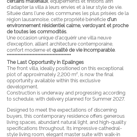
certains matériaux
, équipements et finitions afin
d'adapter la villa à leurs envies et à leur style de vie.
Située dans l'une des communes les plus prisées de la
région lausannoise, cette propriété bénéficie
d'un
environnement résidentiel calme, verdoyant et proche
de toutes les commodités
.
Une occasion unique d'acquérir une villa neuve
d'exception, alliant architecture contemporaine,
confort moderne et
qualité de vie incomparable
.
******************************************
The Last Opportunity in Epalinges
The front villa, ideally positioned on this exceptional
plot of approximately 2,200 m², is now the final
opportunity available within this exclusive
development.
Construction is underway and progressing according
to schedule, with delivery planned for Summer 2027.
Designed to meet the expectations of discerning
buyers, this contemporary residence offers generous
living spaces, abundant natural light, and high-quality
specifications throughout. Its impressive cathedral-
style living room, elegant master suite with walk-in