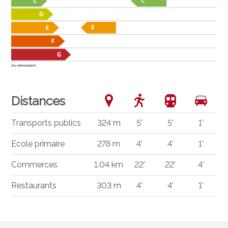
Distances
Transports publics
324 m
5'
5'
1'
Ecole primaire
278 m
4'
4'
1'
Commerces
1.04 km
22'
22'
4'
Restaurants
303 m
4'
4'
1'