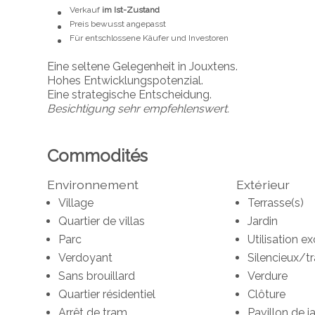
Verkauf
im Ist-Zustand
Preis bewusst angepasst
Für entschlossene Käufer und Investoren
Eine seltene Gelegenheit in Jouxtens.
Hohes Entwicklungspotenzial.
Eine strategische Entscheidung.
Besichtigung sehr empfehlenswert.
Commodités
Environnement
Extérieur
Village
Terrasse(s)
Quartier de villas
Jardin
Parc
Utilisation ex
Verdoyant
Silencieux/tr
Sans brouillard
Verdure
Quartier résidentiel
Clôture
Arrêt de tram
Pavillon de j