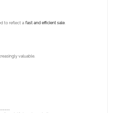
ed to reflect a
fast and efficient sale
.
creasingly valuable.
------