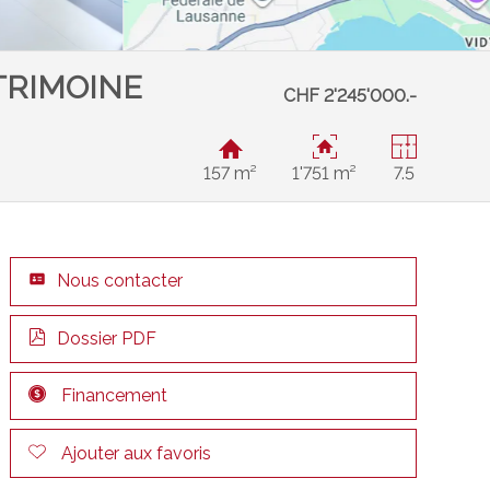
ATRIMOINE
CHF 2'245'000.-
157 m²
1'751 m²
7.5
Nous contacter
Dossier PDF
Financement
Ajouter aux favoris