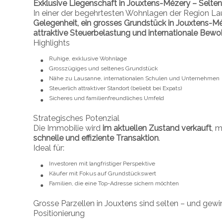
Exklusive Liegenschaft in Jouxtens-Mézery – Selte
In einer der begehrtesten Wohnlagen der Region La
Gelegenheit, ein grosses Grundstück in Jouxtens-M
attraktive Steuerbelastung und internationale Bew
Highlights
Ruhige, exklusive Wohnlage
Grosszügiges und seltenes Grundstück
Nähe zu Lausanne, internationalen Schulen und Unternehmen
Steuerlich attraktiver Standort (beliebt bei Expats)
Sicheres und familienfreundliches Umfeld
Strategisches Potenzial
Die Immobilie wird
im aktuellen Zustand verkauft
, 
schnelle und effiziente Transaktion
.
Ideal für:
Investoren mit langfristiger Perspektive
Käufer mit Fokus auf Grundstückswert
Familien, die eine Top-Adresse sichern möchten
Grosse Parzellen in Jouxtens sind selten – und gewin
Positionierung