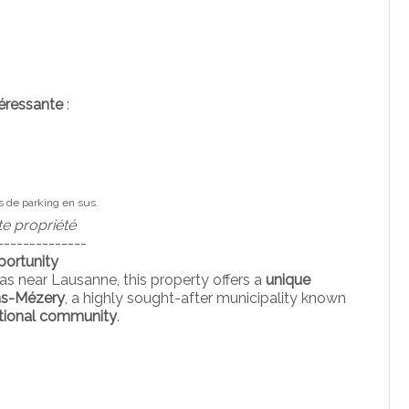
téressante
:
es de parking en sus.
te propriété
--------------
portunity
as near Lausanne, this property offers a
unique
ens-Mézery
, a highly sought-after municipality known
ational community
.