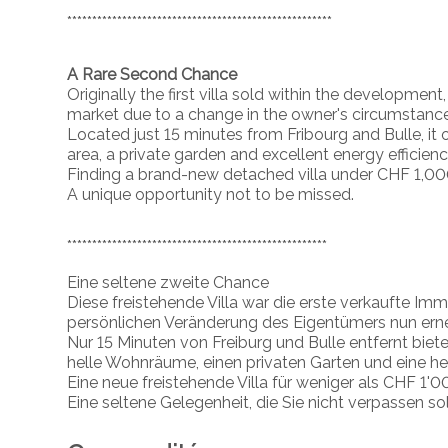
*****************************************************
A Rare Second Chance
Originally the first villa sold within the developme
market due to a change in the owner's circumstance
Located just 15 minutes from Fribourg and Bulle, it 
area, a private garden and excellent energy efficienc
Finding a brand-new detached villa under CHF 1,00
A unique opportunity not to be missed.
****************************************************
Eine seltene zweite Chance
Diese freistehende Villa war die erste verkaufte I
persönlichen Veränderung des Eigentümers nun erne
Nur 15 Minuten von Freiburg und Bulle entfernt bie
helle Wohnräume, einen privaten Garten und eine he
Eine neue freistehende Villa für weniger als CHF 1'
Eine seltene Gelegenheit, die Sie nicht verpassen sol