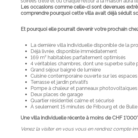
soirées d'été et où chaque retour à la maison aura l
Les occasions comme celle-ci sont devenues extrê
comprendre pourquoi cette villa avait déjà séduit so
Et pourquoi elle pourrait devenir votre prochain ch
La dernière villa individuelle disponible de la p
Déjà livrée, disponible immédiatement
169 m² habitables parfaitement optimisés
4 véritables chambres, dont une superbe suite 
Grand séjour baigné de lumière
Cuisine contemporaine ouverte sur les espaces
Terrasse et jardin privatifs
Pompe à chaleur et panneaux photovoltaïques
Deux places de garage
Quartier résidentiel calme et sécurisé
À seulement 15 minutes de Fribourg et de Bulle
Une villa individuelle récente à moins de CHF 1'00
Venez la visiter en vous vous en rendrez compte i