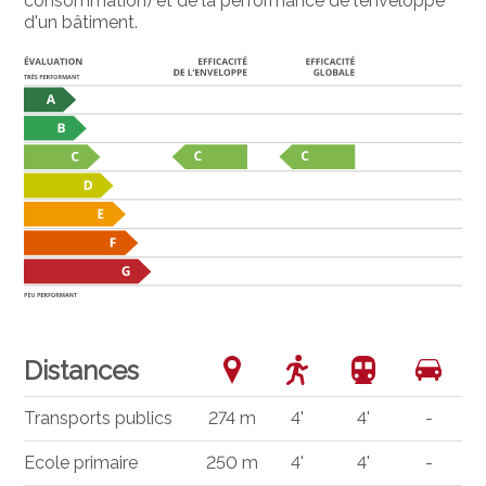
consommation) et de la performance de l’enveloppe
d'un bâtiment.
Distances
Transports publics
274 m
4'
4'
-
Ecole primaire
250 m
4'
4'
-