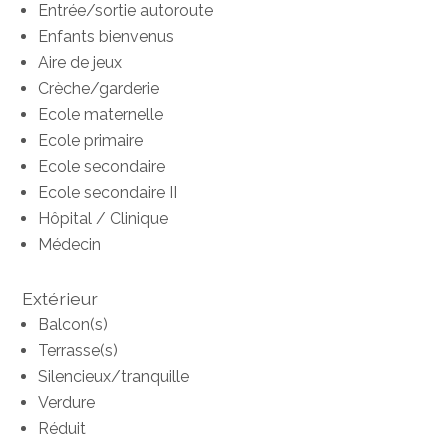
Entrée/sortie autoroute
Enfants bienvenus
Aire de jeux
Crèche/garderie
Ecole maternelle
Ecole primaire
Ecole secondaire
Ecole secondaire II
Hôpital / Clinique
Médecin
Extérieur
Balcon(s)
Terrasse(s)
Silencieux/tranquille
Verdure
Réduit