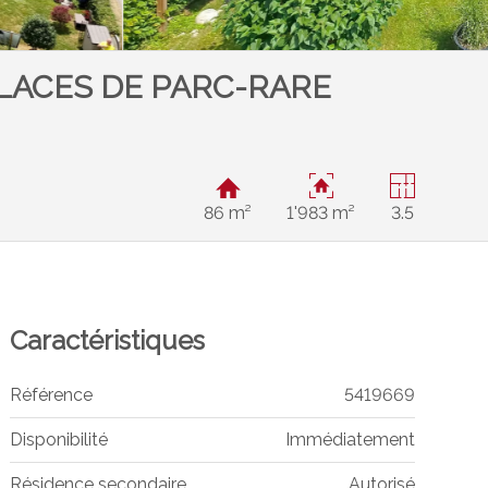
PLACES DE PARC-RARE
86 m²
1'983 m²
3.5
Caractéristiques
Référence
5419669
Disponibilité
Immédiatement
Résidence secondaire
Autorisé