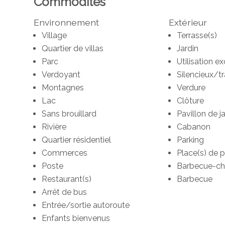
Commodités
Environnement
Extérieur
Village
Terrasse(s)
Quartier de villas
Jardin
Parc
Utilisation ex
Verdoyant
Silencieux/tr
Montagnes
Verdure
Lac
Clôture
Sans brouillard
Pavillon de j
Rivière
Cabanon
Quartier résidentiel
Parking
Commerces
Place(s) de p
Poste
Barbecue-c
Restaurant(s)
Barbecue
Arrêt de bus
Entrée/sortie autoroute
Enfants bienvenus