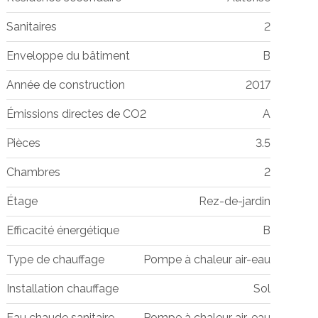
Sanitaires
2
Enveloppe du bâtiment
B
Année de construction
2017
Émissions directes de CO2
A
Pièces
3.5
Chambres
2
Étage
Rez-de-jardin
Efficacité énergétique
B
Type de chauffage
Pompe à chaleur air-eau
Installation chauffage
Sol
Eau chaude sanitaire
Pompe à chaleur air-eau