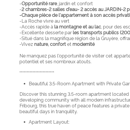
-
Opportunité rare
, jardin et confort
-
2 chambres-2 salles d'eau- 2 accès au JARDIN-2 p
-Chaque pièce de l'appartement à son accès privatif
-La Roche vivre au vert
-Accès rapide à
la montagne et au lac
, pour des es
-Excellente desserte par
les transports publics (2
-Situé dans la magnifique région de la Gruyère, offra
-Vivez
nature,
confort
et
modernité
Ne manquez pas l'opportunité de visiter cet appar
potentiel et ses nombreux atouts.
************************
Beautiful 3.5-Room Apartment with Private Ga
Discover this stunning 3.5-room apartment located 
developing community with all modern infrastructur
Fribourg, this true haven of peace features a privat
beautiful days in tranquility.
Apartment Layout: