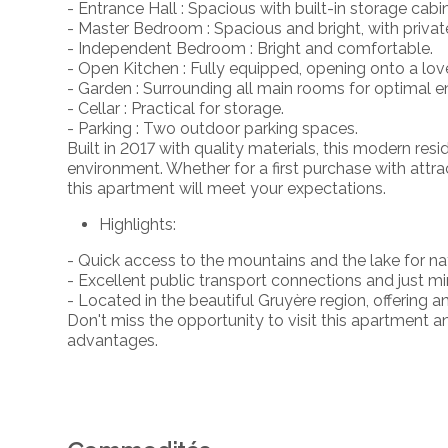
- Entrance Hall : Spacious with built-in storage cabi
- Master Bedroom : Spacious and bright, with priva
- Independent Bedroom : Bright and comfortable.
- Open Kitchen : Fully equipped, opening onto a lovel
- Garden : Surrounding all main rooms for optimal 
- Cellar : Practical for storage.
- Parking : Two outdoor parking spaces.
Built in 2017 with quality materials, this modern re
environment. Whether for a first purchase with attrac
this apartment will meet your expectations.
Highlights:
- Quick access to the mountains and the lake for n
- Excellent public transport connections and just m
- Located in the beautiful Gruyère region, offering a
Don't miss the opportunity to visit this apartment an
advantages.