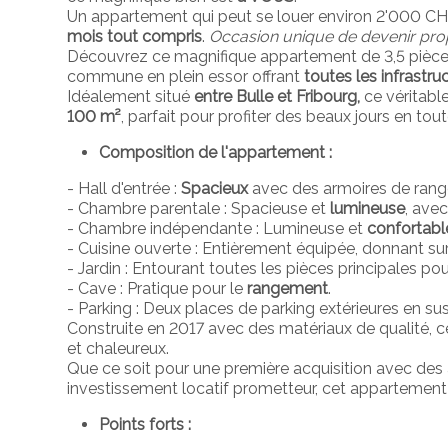
Un appartement qui peut se louer environ 2'000 CH
mois tout compris
.
Occasion unique de devenir prop
Découvrez ce magnifique appartement de 3,5 pièces
commune en plein essor offrant
toutes les infrast
Idéalement situé
entre Bulle et Fribourg,
ce véritabl
100 m²
, parfait pour profiter des beaux jours en toute
Composition de l'appartement :
- Hall d'entrée :
Spacieux
avec des armoires de rang
- Chambre parentale : Spacieuse et
lumineuse
, avec
- Chambre indépendante : Lumineuse et
confortabl
- Cuisine ouverte : Entièrement équipée, donnant sur
- Jardin : Entourant toutes les pièces principales po
- Cave : Pratique pour le
rangement
.
- Parking : Deux places de parking extérieures en sus
Construite en 2017 avec des matériaux de qualité, c
et chaleureux.
Que ce soit pour une première acquisition avec des 
investissement locatif prometteur, cet appartement
Points forts :