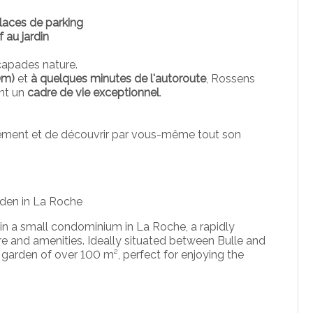
laces de parking
 au jardin
capades nature.
00m)
et
à quelques minutes de l'autoroute
, Rossens
nt un
cadre de vie exceptionnel
.
tement et de découvrir par vous-même tout son
rden in La Roche
in a small condominium in La Roche, a rapidly
e and amenities. Ideally situated between Bulle and
e garden of over 100 m², perfect for enjoying the