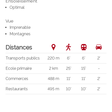
Ensoleillement
Optimal
Vue
Imprenable
Montagnes
Distances
Transports publics
220 m
6'
6'
2'
Ecole primaire
2 km
25'
15'
-
Commerces
488 m
11'
11'
2'
Restaurants
495 m
10'
10'
2'
®
Logiciel Immomig
2004-2026 par IMMOMIG SA | Tous droits réservés |